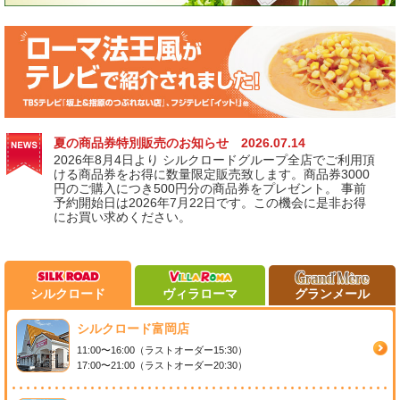
全店共通 スタンプカードのご案内
シルクロードグループ全店でご利用いただけるお得なス
タンプカードができました。カードの新規発行を希望さ
れる方はお気軽に店員にお申し付けください。
夏の商品券特別販売のお知らせ 2026.07.14
2026年8月4日より シルクロードグループ全店でご利用頂
ける商品券をお得に数量限定販売致します。商品券3000
円のご購入につき500円分の商品券をプレゼント。 事前
予約開始日は2026年7月22日です。この機会に是非お得
にお買い求めください。
シルクロード
ヴィラローマ
グランメール
シルクロード富岡店
11:00〜16:00（ラストオーダー15:30）
17:00〜21:00（ラストオーダー20:30）